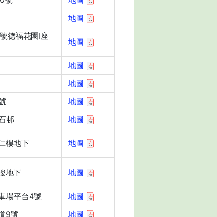
0號
地圖
地圖
號德福花園I座
地圖
地圖
地圖
號
地圖
石邨
地圖
仁樓地下
地圖
樓地下
地圖
車場平台4號
地圖
道9號
地圖