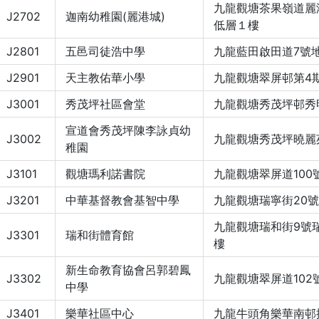
九龍觀塘茶果嶺道麗
J2702
迦南幼稚園(麗港城)
低層１樓
J2801
五邑司徒浩中學
九龍藍田啟田道7號
J2901
天主教佑華小學
九龍觀塘翠屏邨第4
J3001
秀茂坪社區會堂
九龍觀塘秀茂坪邨秀明
宣道會秀茂坪陳李詠貞幼
J3002
九龍觀塘秀茂坪曉麗
稚園
J3101
觀塘瑪利諾書院
九龍觀塘翠屏道100
J3201
中華基督教會基智中學
九龍觀塘瑞寧街20
九龍觀塘瑞和街9號
J3301
瑞和街體育館
樓
新生命教育協會呂郭碧鳳
J3302
九龍觀塘翠屏道102
中學
J3401
樂華社區中心
九龍牛頭角樂華南邨