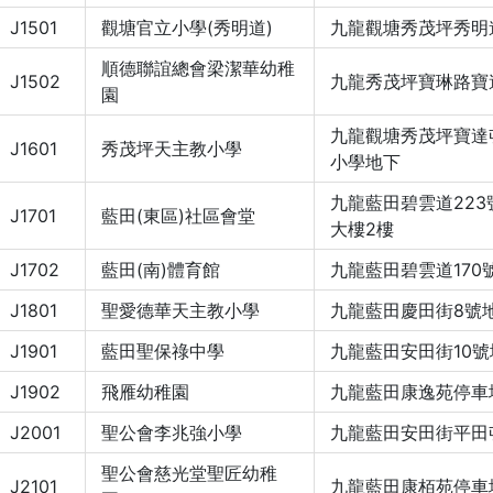
J1501
觀塘官立小學(秀明道)
九龍觀塘秀茂坪秀明道
順德聯誼總會梁潔華幼稚
J1502
九龍秀茂坪寶琳路寶
園
九龍觀塘秀茂坪寶達
J1601
秀茂坪天主教小學
小學地下
九龍藍田碧雲道22
J1701
藍田(東區)社區會堂
大樓2樓
J1702
藍田(南)體育館
九龍藍田碧雲道170
J1801
聖愛德華天主教小學
九龍藍田慶田街8號
J1901
藍田聖保祿中學
九龍藍田安田街10號
J1902
飛雁幼稚園
九龍藍田康逸苑停車
J2001
聖公會李兆強小學
九龍藍田安田街平田
聖公會慈光堂聖匠幼稚
J2101
九龍藍田康栢苑停車