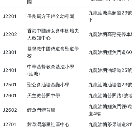
園
九龍油塘高超道23
J2201
保良局方王錦全幼稚園
下
香港中國婦女會李樹培夫
J2202
九龍油塘高翔苑停車
人啟知中心
基督教中國佈道會聖道學
J2301
九龍油塘鯉魚門道6
校
中華基督教會基法小學
J2401
九龍油塘油塘道25號
(油塘)
J2501
聖公會油塘基顯小學
九龍油塘油塘道23
J2601
天主教普照中學
九龍油塘普照路1號
九龍油塘鯉魚門徑6
J2602
鯉魚門體育館
廈4樓
J2701
茜草灣鄰里社區中心
九龍油塘茶果嶺道81