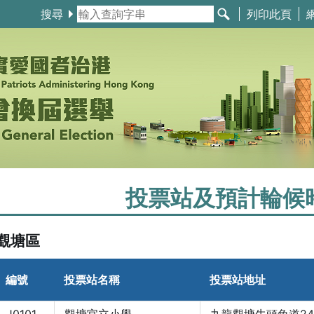
搜尋
列印此頁
投票站及預計輪候
觀塘區
編號
投票站名稱
投票站地址