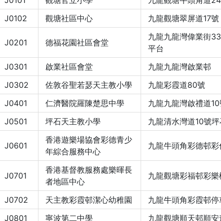
J0101
觀塘官立小學
九龍觀塘牛頭角道24
J0102
觀塘社區中心
九龍觀塘翠屏道17號
九龍九龍灣偉業街33
J0201
德福花園社區會堂
平台
J0301
啟業社區會堂
九龍九龍灣啟業邨
J0302
佐敦谷聖若瑟天主教小學
九龍彩霞道80號
J0401
仁濟醫院羅陳楚思中學
九龍九龍灣啟禮道10
J0501
坪石天主教小學
九龍清水灣道10號坪
香港遊樂場協會彩德青少
J0601
九龍牛頭角彩德邨彩
年綜合服務中心
香港基督教服務處樂暉長
J0701
九龍觀塘彩福邨彩樂
者地區中心
J0702
天主教彩霞邨潔心幼稚園
九龍牛頭角彩霞邨停
J0801
寧波第二中學
九龍觀塘順天邨順安