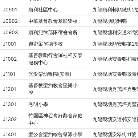
J0901
順利社區中心
九龍順利邨順緻街2
J0902
中華基督教會基順學校
九龍觀塘順利邨
J0903
順利紀律部隊宿舍會所
九龍觀塘利安道32號
J1001
迦密梁省德學校
九龍觀塘順安邨第2
基督教勵行會羅桂祥安泰
J1002
九龍觀塘安泰邨和泰
服務中心
J1101
光愛樂幼稚園(安泰)
九龍觀塘安泰邨景泰
基督教聖約教會堅樂小
J1201
九龍觀塘秀茂坪秀明
學
J1301
秀明小學
九龍觀塘秀茂坪秀豐
竹園區神召會好鄰舍家庭
J1302
九龍觀塘安達邨安達
中心
J1401
聖公會聖約翰曾肇添小學
九龍觀塘安翠街11號