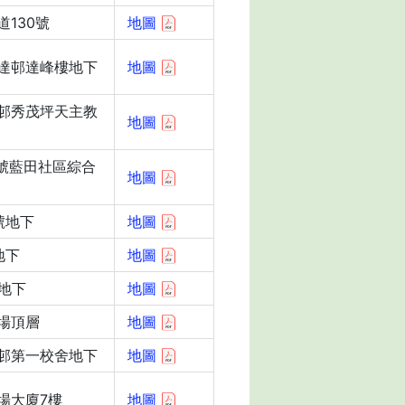
130號
地圖
達邨達峰樓地下
地圖
邨秀茂坪天主教
地圖
3號藍田社區綜合
地圖
號地下
地圖
地下
地圖
地下
地圖
場頂層
地圖
邨第一校舍地下
地圖
場大廈7樓
地圖