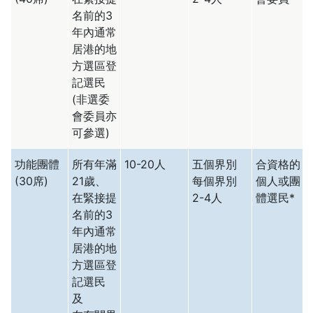
名前的3
年內通常
居港的地
方選區登
記選民
(非選委
會委員亦
可參選)
功能團體
所有年滿
10-20人
五個界別
合資格的
(30席)
21歲、
每個界別
個人或團
在緊接提
2-4人
體選民*
名前的3
年內通常
居港的地
方選區登
記選民
及