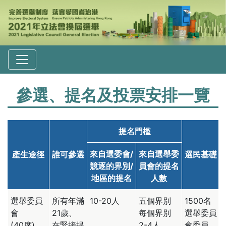
參選、提名及投票安排
一覽
提名門檻
來自選委會
/
來自選舉委
產生途徑
誰可參選
選民基礎
競逐的界別
/
員會的提名
地區的提名
人數
選舉委員
所有年滿
10-20人
五個界別
1500名
會
21歲、
每個界別
選舉委員
(40席)
在緊接提
2-4人
會委員