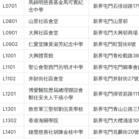
馬錦明慈善基金馬可賓紀
L0701
新界屯門石排頭路17
念中學
L0801
山景社區會堂
新界屯門山景邨
L0901
大興社區會堂
新界屯門大興邨商場
L0902
仁愛堂陳黃淑芳紀念中學
新界屯門旺賢街8號
L1001
大興體育館
新界屯門青松觀路3
L1101
聖公會聖西門呂明才中學
新界屯門屯門鄉事會
L1102
井財街社區會堂
新界屯門井財街27號
博愛醫院歷屆總理聯誼會
L1201
新界屯門掃管笏路11
鄭任安夫人千禧小學
L1301
救世軍三聖邨劉伍英學校
新界屯門青山公路三
L1302
香港海關學院
新界屯門大欖涌道10
L1401
鐘聲慈善社胡陳金枝中學
新界屯門兆麟街20號