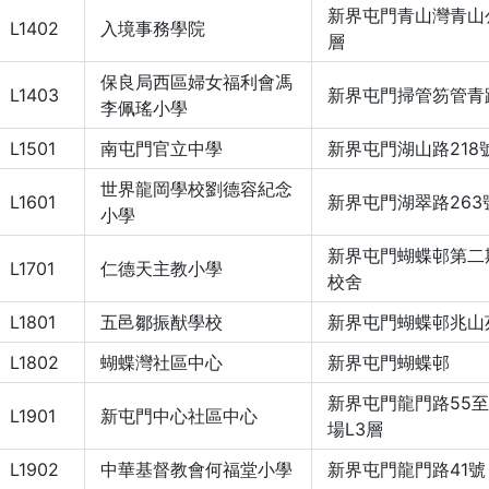
新界屯門青山灣青山
L1402
入境事務學院
層
保良局西區婦女福利會馮
L1403
新界屯門掃管笏管青路
李佩瑤小學
L1501
南屯門官立中學
新界屯門湖山路218
世界龍岡學校劉德容紀念
L1601
新界屯門湖翠路263
小學
新界屯門蝴蝶邨第二
L1701
仁德天主教小學
校舍
L1801
五邑鄒振猷學校
新界屯門蝴蝶邨兆山
L1802
蝴蝶灣社區中心
新界屯門蝴蝶邨
新界屯門龍門路55至
L1901
新屯門中心社區中心
場L3層
L1902
中華基督教會何福堂小學
新界屯門龍門路41號