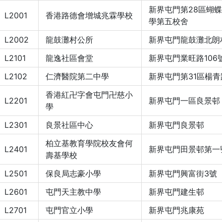
新界屯門第28區蝴
L2001
香港路德會增城兆霖學校
學第五校舍
L2002
龍鼓灘村公所
新界屯門龍鼓灘北朗
L2101
龍逸社區會堂
新界屯門業旺路106
L2102
仁濟醫院第二中學
新界屯門第31區楊青
香港紅卍字會屯門卍慈小
L2201
新界屯門一區良景邨
學
L2301
良景社區中心
新界屯門良景邨
柏立基教育學院校友會何
L2401
新界屯門田景邨第一
壽基學校
L2501
保良局志豪小學
新界屯門興富街3號
L2601
屯門天主教中學
新界屯門建生邨
L2701
屯門官立小學
新界屯門兆康苑