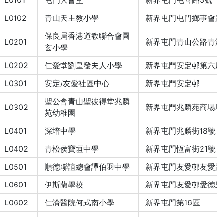
L0101
屯門大會堂
新界屯門屯喜路3號
L0102
青山天主教小學
新界屯門屯門鄉事會
保良局香港道教聯合會圓
L0201
新界屯門青山公路青
玄小學
L0202
仁愛堂劉皇發夫人小學
新界屯門安定邨第六
L0301
安定/友愛社區中心
新界屯門安定邨
聖公會青山聖彼得堂兆麟
L0302
新界屯門兆麟苑商場
苑幼稚園
L0401
深培中學
新界屯門兆麟街18號
L0402
青松侯寶垣中學
新界屯門恆富街21號
L0501
順德聯誼總會譚伯羽中學
新界屯門友愛邨友愛
L0601
伊斯蘭學校
新界屯門友愛邨愛德
L0602
仁濟醫院何式南小學
新界屯門第16區