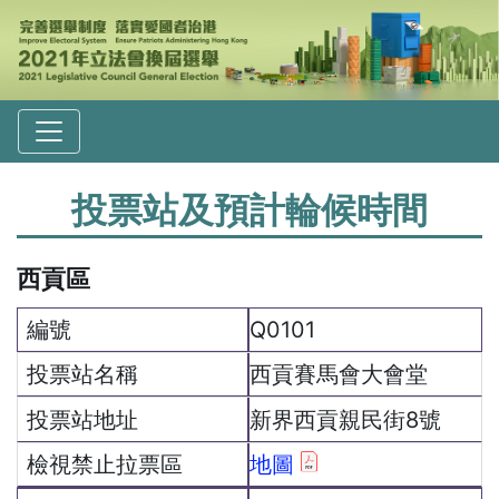
投票站及預計輪候時間
西貢區
Q0101
西貢賽馬會大會堂
新界西貢親民街8號
地圖