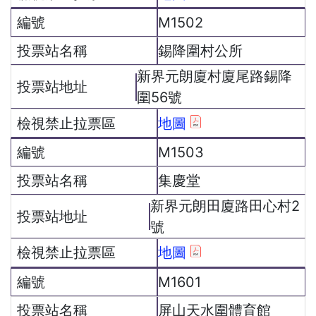
M1502
錫降圍村公所
新界元朗廈村廈尾路錫降
圍56號
地圖
M1503
集慶堂
新界元朗田廈路田心村2
號
地圖
M1601
屏山天水圍體育館