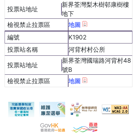
新界荃灣梨木樹邨康樹樓
地下
地圖
K1902
河背村村公所
新界荃灣國瑞路河背村48
號B
地圖