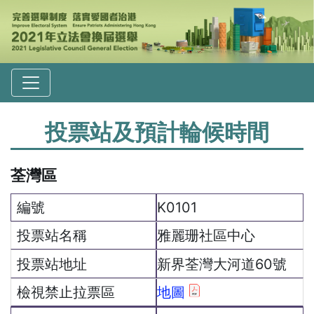
投票站及預計輪候時間
荃灣區
K0101
雅麗珊社區中心
新界荃灣大河道60號
地圖