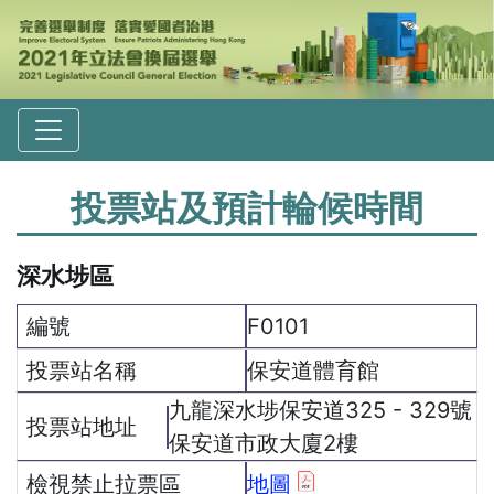
投票站及預計輪候時間
深水埗區
F0101
保安道體育館
九龍深水埗保安道325 - 329號
保安道市政大廈2樓
地圖