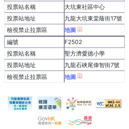
大坑東社區中心
九龍大坑東棠蔭街17號
地圖
F2502
聖方濟愛德小學
九龍石硤尾偉智街7號
地圖