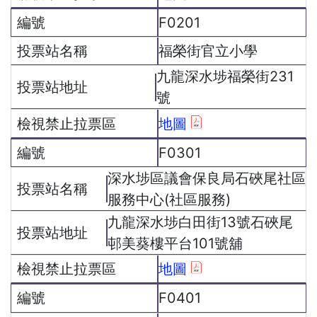
F0201
福榮街官立小學
九龍深水埗福榮街231
號
地圖
F0301
深水埗區議會保良局石硤尾社區
服務中心(社區服務)
九龍深水埗白田街13號石硤尾
邨美葵樓平台101號舖
地圖
F0401