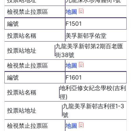
地圖
F1501
美孚新邨孚佑堂
九龍美孚新邨第2期百老匯
街38號
地圖
F1601
地利亞修女紀念學校(吉利
徑)
九龍美孚新邨吉利徑1-3
號
地圖