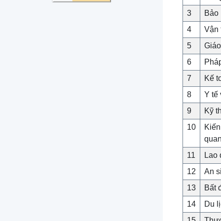
3
Bảo 
4
Vận 
5
Giáo
6
Pháp
7
Kế t
8
Y tế
9
Kỹ t
10
Kiến
qua
11
Lao 
12
An s
13
Bất 
14
Du l
15
Thươ