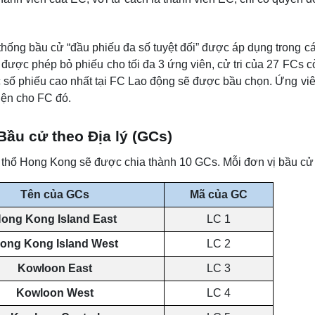
thống bầu cử “đầu phiếu đa số tuyệt đối” được áp dụng trong c
được phép bỏ phiếu cho tối đa 3 ứng viên, cử tri của 27 FCs cò
số phiếu cao nhất tại FC Lao động sẽ được bầu chọn. Ứng viê
iện cho FC đó.
Bầu cử theo Địa lý (GCs)
thổ Hong Kong sẽ được chia thành 10 GCs. Mỗi đơn vị bầu cử 
Tên của GCs
Mã của GC
ong Kong Island East
LC 1
ong Kong Island West
LC 2
Kowloon East
LC 3
Kowloon West
LC 4