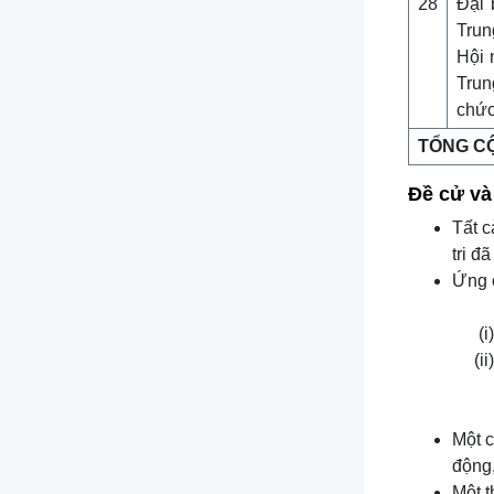
28
Đại 
Trun
Hội 
Trun
chức
TỔNG C
Đề cử và
Tất c
tri đ
Ứng c
Một c
động,
Một t