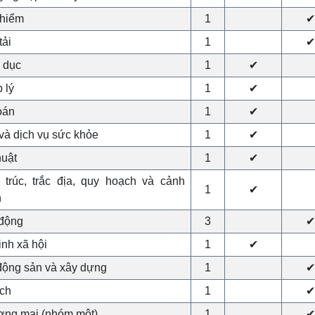
hiểm
1
✔
tải
1
✔
 dục
1
✔
 lý
1
✔
oán
1
✔
 và dịch vụ sức khỏe
1
✔
huật
1
✔
 trúc, trắc địa, quy hoạch và cảnh
1
✔
n
động
3
✔
inh xã hội
1
✔
động sản và xây dựng
1
✔
ịch
1
✔
ng mại (nhóm một)
1
✔