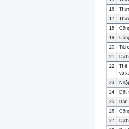
16
Thươ
17
Thươ
18
Công
19
Công
20
Tài 
21
Dịch
22
Thể 
và x
23
Nhập
24
Dệt 
25
Bán 
26
Công
27
Dịch