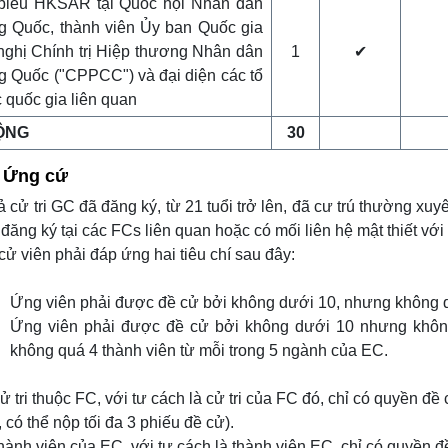
biểu HKSAR tại Quốc hội Nhân dân
g Quốc, thành viên Ủy ban Quốc gia
nghị Chính trị Hiệp thương Nhân dân
1
✔
g Quốc ("CPPCC") và đại diện các tổ
 quốc gia liên quan
ỘNG
30
 Ứng cứ
ả cử tri GC đã đăng ký, từ 21 tuổi trở lên, đã cư trú thường x
ã đăng ký tại các FCs liên quan hoặc có mối liên hệ mật thiết v
ử viên phải đáp ứng hai tiêu chí sau đây:
Ứng viên phải được đề cử bởi không dưới 10, nhưng không q
Ứng viên phải được đề cử bởi không dưới 10 nhưng không
không quá 4 thành viên từ mỗi trong 5 ngành của EC.
ử tri thuộc FC, với tư cách là cử tri của FC đó, chỉ có quyền 
 có thể nộp tối đa 3 phiếu đề cử).
hành viên của EC, với tư cách là thành viên EC, chỉ có quyền 