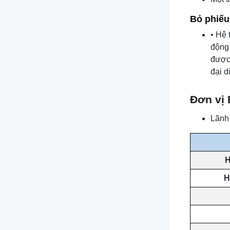
Bỏ phiếu
• Hệ 
động 
được 
đại d
Đơn vị 
Lãnh 
H
H