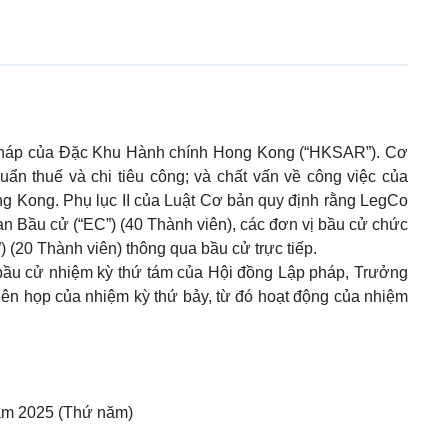
 pháp của Đặc Khu Hành chính Hong Kong (“HKSAR”). Cơ
uẩn thuế và chi tiêu công; và chất vấn về công việc của
ng Kong. Phụ lục II của Luật Cơ bản quy định rằng LegCo
 Bầu cử (“EC”) (40 Thành viên), các đơn vị bầu cử chức
) (20 Thành viên) thông qua bầu cử trực tiếp.
bầu cử nhiệm kỳ thứ tám của Hội đồng Lập pháp, Trưởng
iên họp của nhiệm kỳ thứ bảy, từ đó hoạt động của nhiệm
năm 2025 (Thứ năm)