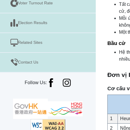
Voter Turnout Rate
Tất c
cử, đ
Mỗi 
Election Results
không
Một t
Related Sites
Bầu cử
Hệ t
nhiều
Contact Us
Đơn vị
Follow Us:
Cơ cấu v
1
Heu
2
Nông