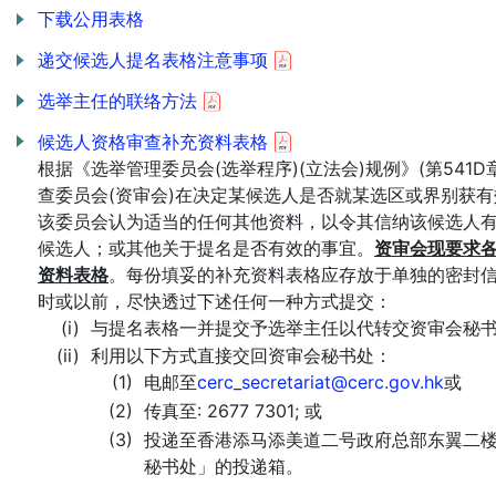
下载公用表格
递交候选人提名表格注意事项
选举主任的联络方法
候选人资格审查补充资料表格
根据《选举管理委员会(选举程序)(立法会)规例》(第541D章)
查委员会(资审会)在决定某候选人是否就某选区或界别获
该委员会认为适当的任何其他资料，以令其信纳该候选人
候选人；或其他关于提名是否有效的事宜。
资审会现要求
资料表格
。每份填妥的补充资料表格应存放于单独的密封信封，
时或以前，尽快透过下述任何一种方式提交：
与提名表格一并提交予选举主任以代转交资审会秘
利用以下方式直接交回资审会秘书处：
电邮至
cerc_secretariat@cerc.gov.hk
或
传真至: 2677 7301; 或
投递至香港添马添美道二号政府总部东翼二
秘书处」的投递箱。