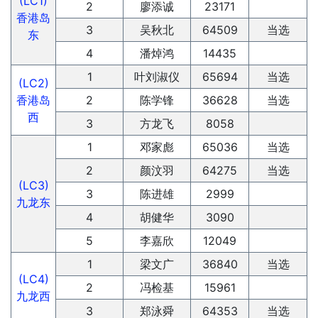
(LC1)
2
廖添诚
23171
香港岛
3
吴秋北
64509
当选
东
4
潘焯鸿
14435
1
叶刘淑仪
65694
当选
(LC2)
香港岛
2
陈学锋
36628
当选
西
3
方龙飞
8058
1
邓家彪
65036
当选
2
颜汶羽
64275
当选
(LC3)
3
陈进雄
2999
九龙东
4
胡健华
3090
5
李嘉欣
12049
1
梁文广
36840
当选
(LC4)
2
冯检基
15961
九龙西
3
郑泳舜
64353
当选