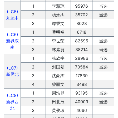
1
李慧琼
95976
当选
(LC5)
2
杨永杰
35702
当选
九龙中
3
谭香文
8028
1
蔡明禧
6718
(LC6)
新界东
2
李世荣
82595
当选
南
3
林素蔚
38214
当选
1
张欣宇
28986
当选
2
刘国勋
70584
当选
(LC7)
新界北
3
沈豪杰
17839
4
曾丽文
3498
1
周浩鼎
93195
当选
(LC8)
新界西
2
田北辰
40009
当选
北
3
黄俊琅
4066