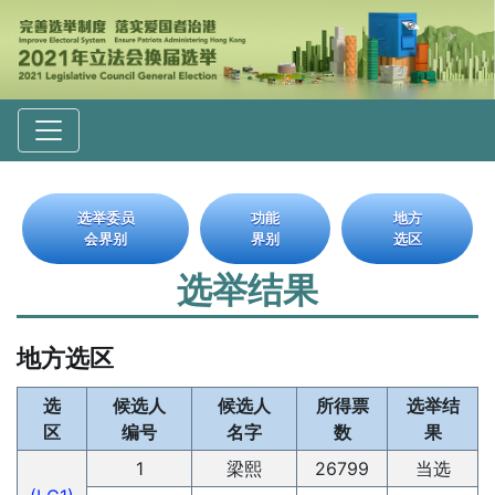
选举委员
功能
地方
会界别
界别
选区
选举结果
地方选区
选
候选人
候选人
所得票
选举结
区
编号
名字
数
果
1
梁熙
26799
当选