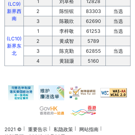
1
刘卓裕
12828
(LC9)
新界西
2
陈恒镔
83303
当选
南
3
陈颖欣
62690
当选
1
李梓敬
61253
当选
(LC10)
2
黄成智
5789
新界东
3
陈克勤
62855
当选
北
4
黄颕灏
5160
2021 ©
重要告示
私隐政策
网站指南