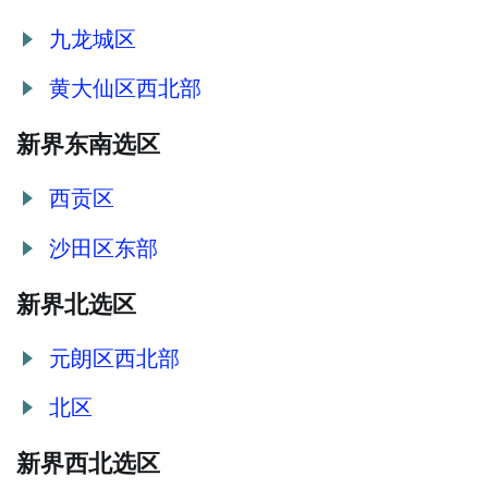
九龙城区
黄大仙区西北部
新界东南选区
西贡区
沙田区东部
新界北选区
元朗区西北部
北区
新界西北选区