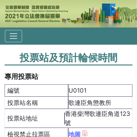
投票站及預計輪候時間
專用投票站
U0101
歌連臣角懲教所
香港柴灣歌連臣角道123
號
地圖