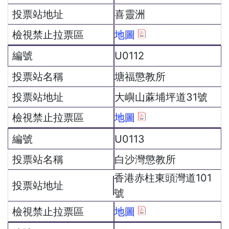
喜靈洲
地圖
U0112
塘福懲教所
大嶼山蔴埔坪道31號
地圖
U0113
白沙灣懲教所
香港赤柱東頭灣道101
號
地圖