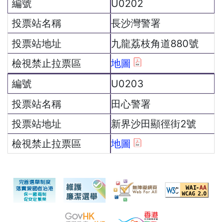
U0202
長沙灣警署
九龍荔枝角道880號
地圖
U0203
田心警署
新界沙田顯徑街2號
地圖