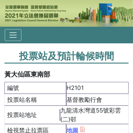
投票站及預計輪候時間
黃大仙區東南部
H2101
基督教勵行會
九龍清水灣道55號彩雲
(二)邨
地圖