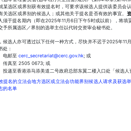
就某选区或界别获有效提名时，可要求该候选人提供该委员会
有关选区或界别的候选人；或其他关于提名是否有效的事宜。
人须于提名期内（即在2025年11月6日下午5时或以前），将
交予所属选区／界别的选举主任以代转交资审会秘书处。
，候选人亦可透过以下任何一种方式，尽快并不迟于2025年11
书处：
电邮至
cerc_secretariat@cerc.gov.hk
; 或
传真至 2505 0673; 或
投递至香港添马添美道二号政府总部东翼二楼入口处「候选人
效提名的立法会地方选区或立法会功能界别候选人请求及获选举
志的名单