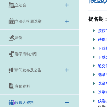
立法会
提名期：
立法会换届选举
接获
法例
获提
下载
选举活动指引
下载
递交
新闻发布及公告
选举
选举
宣传资料
选举
候选
候选人资料
根据