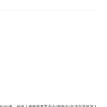
(3A)(b)条，候选人资格审查委员会(资审会)在决定某候选人