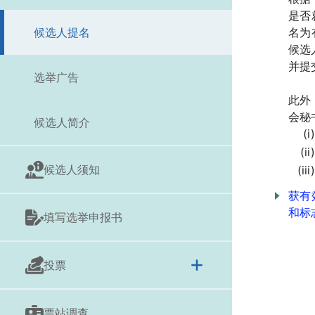
是否
候选人提名
名为
候选
并提
选举广告
此外
会秘
候选人简介
候选人须知
获有
和标
填写选举申报书
投票
票站调查