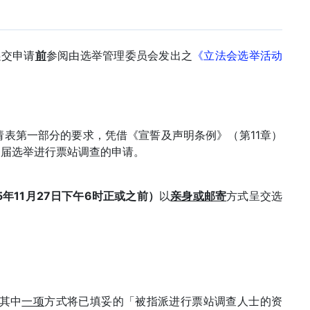
递交申请
前
参阅由选举管理委员会发出之
《立法会选举活动
表第一部分的要求，凭借《宣誓及声明条例》（第11章）
会换届选举进行票站调查的申请。
5年11月27日下午6时正或之前）
以
亲身或邮寄
方式呈交选
其中
一项
方式将已填妥的「被指派进行票站调查人士的资