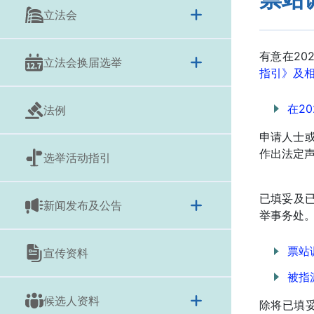
立法会
有意在20
立法会换届选举
指引》及
在2
法例
申请人士
作出法定声
选举活动指引
已填妥及
新闻发布及公告
举事务处
票站
宣传资料
被指
候选人资料
除将已填