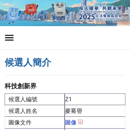
候選人簡介
科技創新界
Z1
麥騫譽
圖像