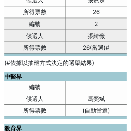
張翹楚
26
2
張綺薇
26(當選)#
(#依據以抽籤方式決定的選舉結果)
中醫界
馮奕斌
(自動當選)
教育界