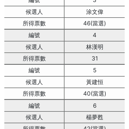
3
涂文偉
46(當選)
4
林漢明
31
5
黃建恒
40(當選)
6
楊夢甦
42(當選)