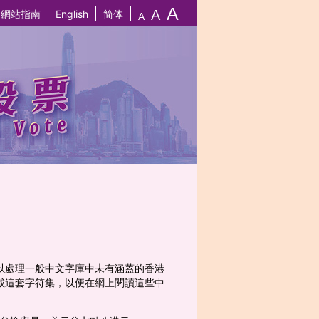
A
A
網站指南
English
简体
A
以處理一般中文字庫中未有涵蓋的香港
載這套字符集，以便在網上閱讀這些中