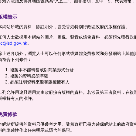
香港的電話及傳真地區號碼為"八五二"。如非指明，文中「$」代表港幣
版權告示
本網站所載的資料，除註明外，皆受香港特別行政區政府的版權保護。
任何人士欲採用本網站的圖片、圖像、聲音或錄像資料，必須預先獲得政
rc@isd.gov.hk
。
除上述各項外，瀏覽人士可以任何形式或媒體免費複製和分發網站上其他
須符合下列條件︰
複製本不能轉售或以商業形式分發
複製的資料必須準確
必須註明資料來源和版權擁有人
上列允許用途只適用於由政府擁有版權的資料。若涉及第三者資料，在複
版權持有人的准許。
免責條款
本網站所提供的資料只供參考之用。雖然政府已盡力確保網站上的政府資
料的準確性作出任何明示或隱含的保證。