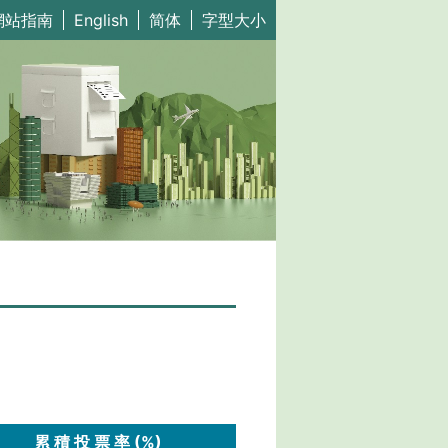
網站指南
English
简体
字型大小
累 積 投 票 率 (%)