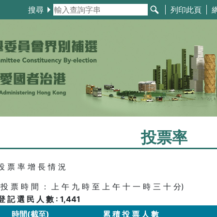
搜尋
列印此頁
投票率
投 票 率 增 長 情 況
(投 票 時 間 ： 上 午 九 時 至 上 午 十 一 時 三 十 分)
登 記 選 民 人 數 :
1,441
時間(截至)
累 積 投 票 人 數