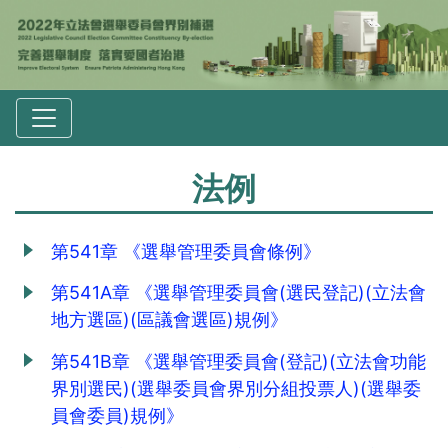
法例
第541章 《選舉管理委員會條例》
第541A章 《選舉管理委員會(選民登記)(立法會
地方選區)(區議會選區)規例》
第541B章 《選舉管理委員會(登記)(立法會功能
界別選民)(選舉委員會界別分組投票人)(選舉委
員會委員)規例》