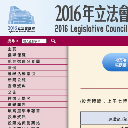
地方選
區選舉
(投 票 時 間 ： 上 午 七 時