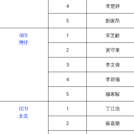
4
李楚婷
5
劉家昂
(B1)
1
宋芝齡
灣仔
2
黃守東
3
李文偉
4
李碧儀
5
穆家駿
(C1)
1
丁江浩
太北
2
蘇嘉樂