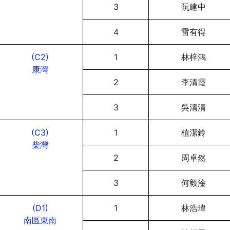
3
阮建中
4
雷有得
(C2)
1
林梓鴻
康灣
2
李清霞
3
吳清清
(C3)
1
植潔鈴
柴灣
2
周卓然
3
何毅淦
(D1)
1
林浩瑋
南區東南