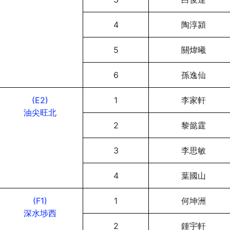
4
陶淳潁
5
關煒曦
6
孫逸仙
(E2)
1
李家軒
油尖旺北
2
黎懿霆
3
李思敏
4
葉國山
(F1)
1
何坤洲
深水埗西
2
鍾宇軒