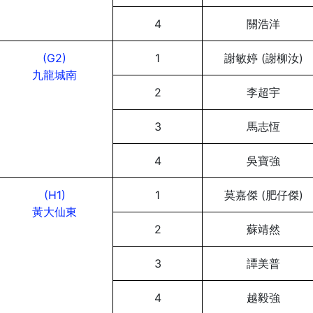
4
關浩洋
(G2)
1
謝敏婷 (謝柳汝)
九龍城南
2
李超宇
3
馬志恆
4
吳寶強
(H1)
1
莫嘉傑 (肥仔傑)
黃大仙東
2
蘇靖然
3
譚美普
4
越毅強