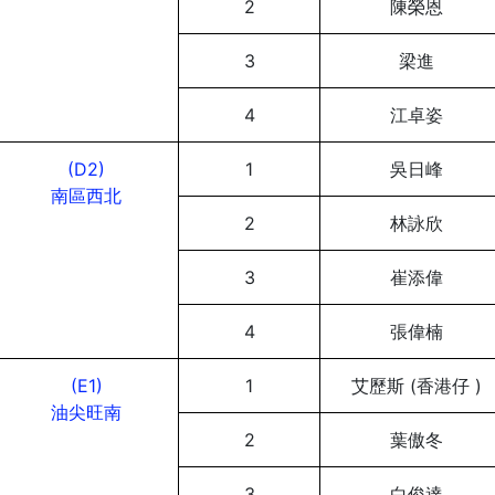
2
陳榮恩
3
梁進
4
江卓姿
(D2)
1
吳日峰
南區西北
2
林詠欣
3
崔添偉
4
張偉楠
(E1)
1
艾歷斯 (香港仔 )
油尖旺南
2
葉傲冬
3
白俊達