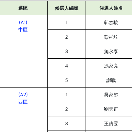
選區
候選人編號
候選人姓名
(A1)
1
郭杰駿
中區
2
彭舜玟
3
施永泰
4
馮家亮
5
謝戰
(A2)
1
吳家超
西區
2
劉天正
3
王倩雯