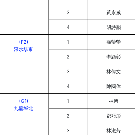
3
黃永威
4
胡詩韻
(F2)
1
張瑩瑩
深水埗東
2
李頴彰
3
林偉文
4
陳國偉
(G1)
1
林博
九龍城北
2
鄧巧彤
3
林淑芳