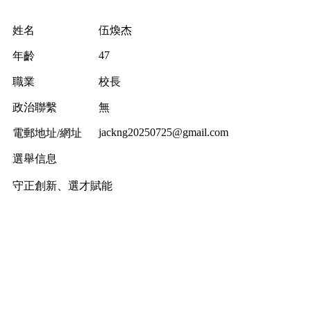
姓名
伍煥杰
47
年齡
職業
校長
政治聯繫
無
jackng20250725@gmail.com
電郵地址/網址
選舉信息
守正創新、選才賦能