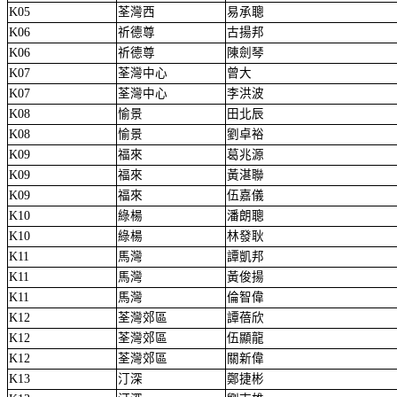
K05
荃灣西
易承聰
K06
祈德尊
古揚邦
K06
祈德尊
陳劍琴
K07
荃灣中心
曾大
K07
荃灣中心
李洪波
K08
愉景
田北辰
K08
愉景
劉卓裕
K09
福來
葛兆源
K09
福來
黃湛聯
K09
福來
伍嘉儀
K10
綠楊
潘朗聰
K10
綠楊
林發耿
K11
馬灣
譚凱邦
K11
馬灣
黃俊揚
K11
馬灣
倫智偉
K12
荃灣郊區
譚蓓欣
K12
荃灣郊區
伍顯龍
K12
荃灣郊區
關新偉
K13
汀深
鄭捷彬