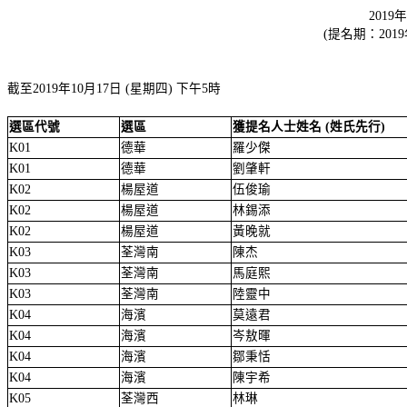
201
(提名期：2019
截至2019年10月17日 (星期四) 下午5時
選區代號
選區
獲提名人士姓名 (姓氏先行)
K01
德華
羅少傑
K01
德華
劉肇軒
K02
楊屋道
伍俊瑜
K02
楊屋道
林錫添
K02
楊屋道
黃晚就
K03
荃灣南
陳杰
K03
荃灣南
馬庭熙
K03
荃灣南
陸靈中
K04
海濱
莫遠君
K04
海濱
岑敖暉
K04
海濱
鄒秉恬
K04
海濱
陳宇希
K05
荃灣西
林琳