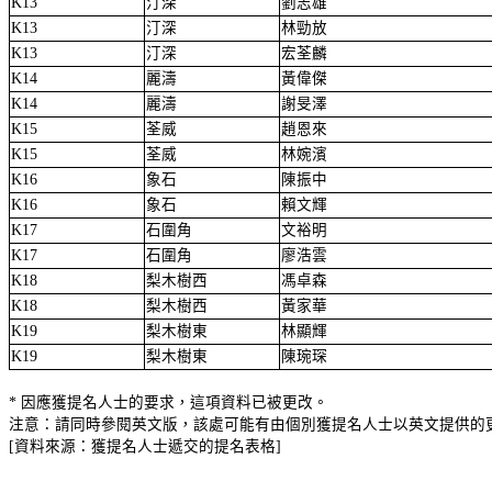
K13
汀深
劉志雄
K13
汀深
林勁放
K13
汀深
宏荃麟
K14
麗濤
黃偉傑
K14
麗濤
謝旻澤
K15
荃威
趙恩來
K15
荃威
林婉濱
K16
象石
陳振中
K16
象石
賴文輝
K17
石圍角
文裕明
K17
石圍角
廖浩雲
K18
梨木樹西
馮卓森
K18
梨木樹西
黃家華
K19
梨木樹東
林顯輝
K19
梨木樹東
陳琬琛
* 因應獲提名人士的要求，這項資料已被更改。
注意：請同時參閱英文版，該處可能有由個別獲提名人士以英文提供的
[資料來源：獲提名人士遞交的提名表格]