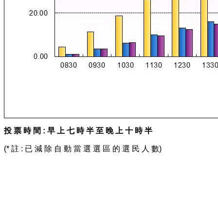
投 票 時 間 : 早 上 七 時 半 至 晚 上 十 時 半
(* 註 : 已 減 除 自 動 當 選 選 區 的 選 民 人 數)