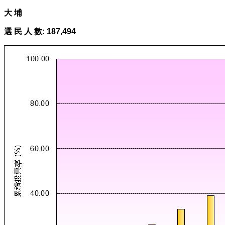
大 埔
選 民 人 數:
187,494