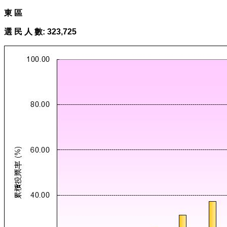
東 區
選 民 人 數:
323,725