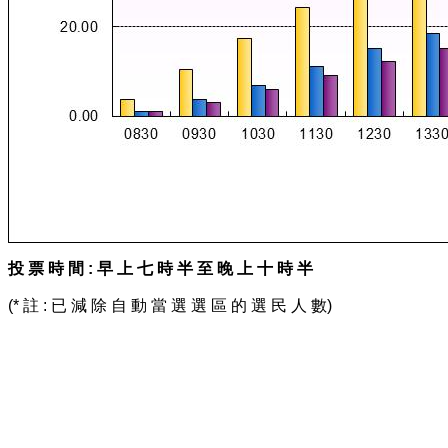
投 票 時 間 : 早 上 七 時 半 至 晚 上 十 時 半
(* 註 : 已 減 除 自 動 當 選 選 區 的 選 民 人 數)